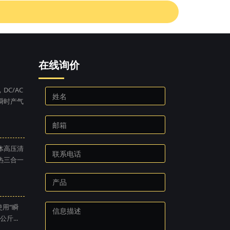
在线询价
DC/AC
瞬时产气
体高压清
热三合一
使用“瞬
斤...