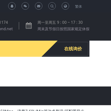
繁体
T
T
o
o
1174
周一至周五 9 : 00 ~ 17 : 30
ond.net
周末及节假日按照国家规定休假
g
g
g
g
在线询价
l
l
e
e
S
S
e
e
a
a