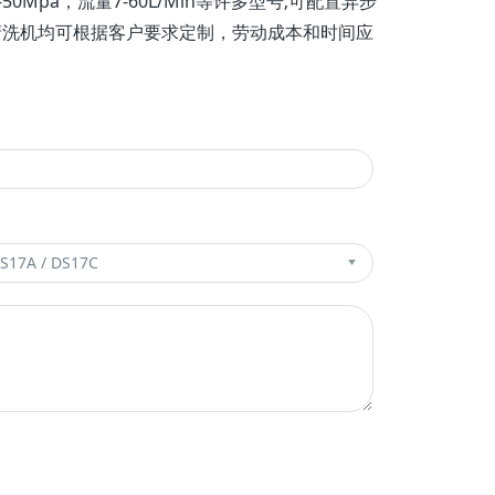
a，流量7-60L/Min等许多型号;可配置异步
清洗机均可根据客户要求定制，劳动成本和时间应
r
r
c
c
h
h