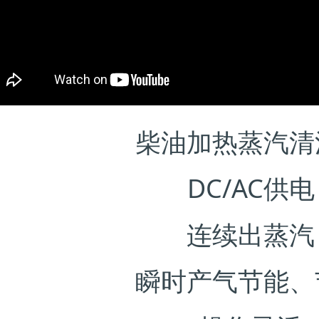
柴油加热蒸汽清
DC/AC供
连续出蒸汽
瞬时产气节能、