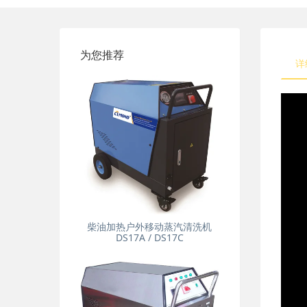
为您推荐
详
柴油加热户外移动蒸汽清洗机
DS17A / DS17C