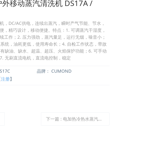
外移动蒸汽清洗机 DS17A /
r
r
机，DC/AC供电，连续出蒸汽，瞬时产气节能、节水，
c
c
便，精巧设计，移动便捷。特点：1. 可调蒸汽干湿度，
续工作；2. 压力强劲，蒸汽量足，运行无烟，噪音小；
h
h
热系统，油耗更低，使用寿命长；4. 自检工作状态，带故
具有缺油、缺水、超温、超压、火焰保护功能；6. 可手动
7. 无刷直流电机，直流电控制，稳定
S17C
品牌：
CUMOND
【
注册
】
下一篇
:
电加热冷热水蒸汽一体高压清洗机 高温高压清洗机 CW-EWS24