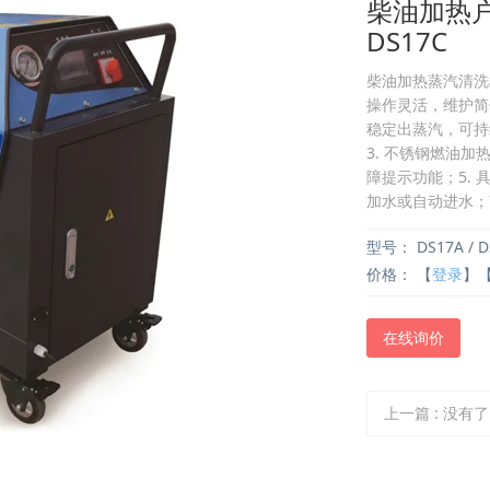
柴油加热户
DS17C
柴油加热蒸汽清洗
操作灵活，维护简
稳定出蒸汽，可持
3. 不锈钢燃油加
障提示功能；5. 
加水或自动进水；
型号：
DS17A / D
价格：
【
登录
】
在线询价
上一篇
:
没有了