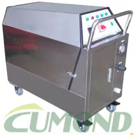
a
a
r
r
c
c
h
h