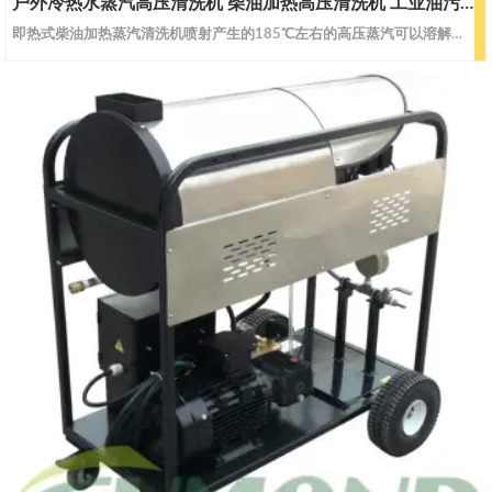
户外冷热水蒸汽高压清洗机 柴油加热高压清洗机 工业油污清洗 CW-DEWS30
即热式柴油加热蒸汽清洗机喷射产生的185℃左右的高压蒸汽可以溶解任何顽固油垢；高压的蒸汽可以切入细小的裂缝，剥离、去除残留物。它的水量消耗低，用电量低，对油污等难处理的问题轻易解决。冷、热水、蒸汽可根据客户使用工况调节，大大提高清洗工作效益。特点：工业型润滑式陶瓷柱塞泵，锻制铜泵头,压力无级调节，进口密封件 , 可靠性高，寿命长；采用先进的螺旋型超长合金管线设计 , 极高的加热效率和超长的使用寿命