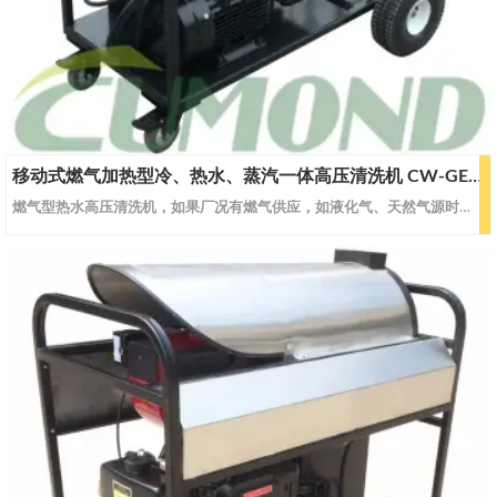
移动式燃气加热型冷、热水、蒸汽一体高压清洗机 CW-GEWS40
燃气型热水高压清洗机，如果厂况有燃气供应，如液化气、天然气源时，可选择燃气型清洗设备。 洁净环保， 保证了最低的燃烧排放，最低廉的使用成本以及最少的维护成本。移动式燃气加热型冷、热水、蒸汽高压清洗机。型号CW-GEWS25CW-GEWS30CW-GEWS40蒸汽蒸汽流量L/H108108120蒸汽压力Bar/Mpa35/3.535/3.535/3.5蒸汽温度℃145-185145-185145-1