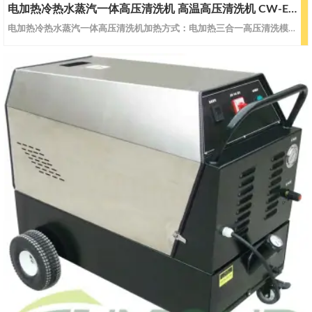
电加热冷热水蒸汽一体高压清洗机 高温高压清洗机 CW-EWS24
电加热冷热水蒸汽一体高压清洗机加热方式：电加热三合一高压清洗模式：冷水/热水/蒸汽超快速加热，无需长时间等待预热型号CW-EWS24CW-EWS32蒸汽耗水量L/H85108蒸汽压力Bar2.5/253.5/35蒸汽温度℃17517580 ℃ 热水压力Mpa/Bar9/9013/100热水流量L/H300360加热功率KW2432电压V/Hz380/50380/50重量KG105112尺寸MM10