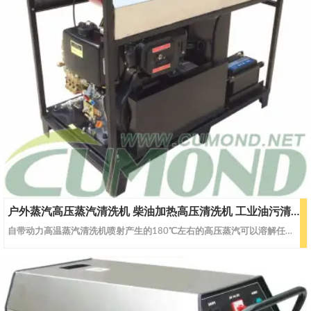
户外蒸汽高压蒸汽清洗机 柴油加热高压清洗机 工业油污清洗 CW-DWS10
自带动力高温蒸汽清洗机喷射产生的180℃左右的高压蒸汽可以溶解任何顽固油垢, 对油污等难处理的问题轻易解决,此款高压清洗机专业用于野外长时间清洗作业，自带动力具有极大的机动灵活性，无需电力供应。专为港口设施（集装箱），海上收油设施,工程机械及车辆，铁路机车，采矿，船舶，电力，化工，建筑公路机械,市政环卫等清洗作业而设计。型号CW-DWS07CW-DWS10蒸汽蒸汽流量L/H108120蒸汽压力Ba