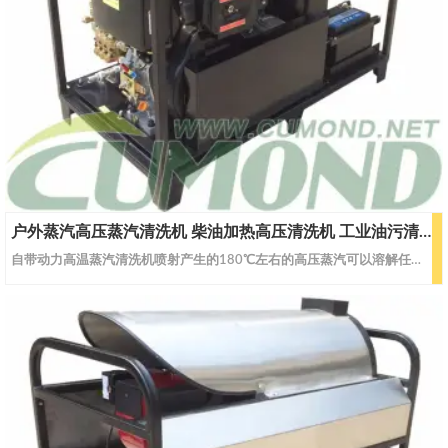
户外蒸汽高压蒸汽清洗机 柴油加热高压清洗机 工业油污清洗 CW-DWS07
自带动力高温蒸汽清洗机喷射产生的180℃左右的高压蒸汽可以溶解任何顽固油垢, 对油污等难处理的问题轻易解决,此款高压清洗机专业用于野外长时间清洗作业，自带动力具有极大的机动灵活性，无需电力供应。专为港口设施（集装箱），海上收油设施,工程机械及车辆，铁路机车，采矿，船舶，电力，化工，建筑公路机械,市政环卫等清洗作业而设计。型号CW-DWS07CW-DWS10蒸汽蒸汽流量L/H108120蒸汽压力Ba