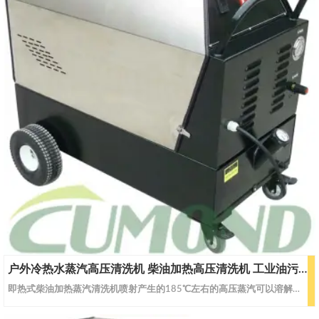
户外冷热水蒸汽高压清洗机 柴油加热高压清洗机 工业油污清洗 CW-DEWS25
即热式柴油加热蒸汽清洗机喷射产生的185℃左右的高压蒸汽可以溶解任何顽固油垢；高压的蒸汽可以切入细小的裂缝，剥离、去除残留物。它的水量消耗低，用电量低，对油污等难处理的问题轻易解决。冷、热水、蒸汽可根据客户使用工况调节，大大提高清洗工作效益。特点：工业型润滑式陶瓷柱塞泵，锻制铜泵头,压力无级调节，进口密封件 , 可靠性高，寿命长；采用先进的螺旋型超长合金管线设计 , 极高的加热效率和超长的使用寿命