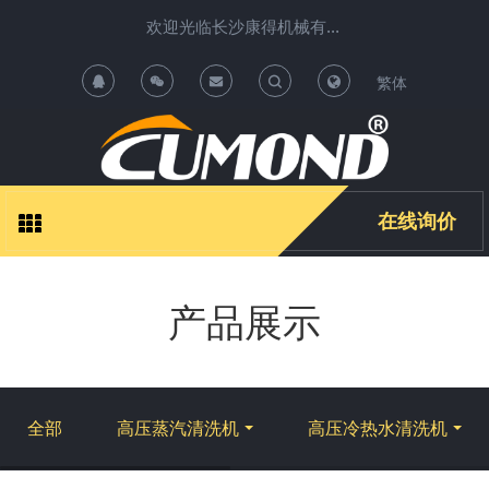
欢迎光临长沙康得机械有限公司清洗机项目运营中心 !
繁体
T
T
o
o
g
g
在线询价
g
g
产品展示
l
l
e
e
S
S
全部
高压蒸汽清洗机
高压冷热水清洗机
e
e