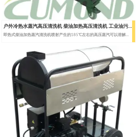
户外冷热水蒸汽高压清洗机 柴油加热高压清洗机 工业油污清洗 CW-DEWS40
即热式柴油加热蒸汽清洗机喷射产生的185℃左右的高压蒸汽可以溶解任何顽固油垢；高压的蒸汽可以切入细小的裂缝，剥离、去除残留物。它的水量消耗低，用电量低，对油污等难处理的问题轻易解决。冷、热水、蒸汽可根据客户使用工况调节，大大提高清洗工作效益。特点：工业型润滑式陶瓷柱塞泵，锻制铜泵头,压力无级调节，进口密封件 , 可靠性高，寿命长；采用先进的螺旋型超长合金管线设计 , 极高的加热效率和超长的使用寿命