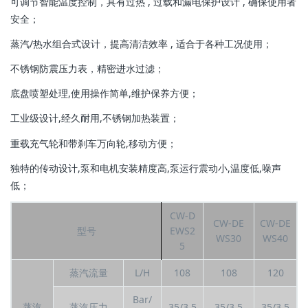
可调节智能温度控制，具有过热 , 过载和漏电保护设计 , 确保使用者
安全；
蒸汽/热水组合式设计，提高清洁效率 , 适合于各种工况使用；
不锈钢防震压力表，精密进水过滤；
底盘喷塑处理,使用操作简单,维护保养方便；
工业级设计,经久耐用,不锈钢加热装置；
重载充气轮和带刹车万向轮,移动方便；
独特的传动设计,泵和电机安装精度高,泵运行震动小,温度低,噪声
低；
CW-D
CW-DE
CW-DE
型号
EWS2
WS30
WS40
5
蒸汽流量
L/H
108
108
120
Bar/
蒸汽
蒸汽压力
35/3.5
35/3.5
35/3.5