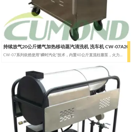
持续放气20公斤燃气加热移动蒸汽清洗机 洗车机 CW-07A20
CW-07系列依然使用“瞬时汽化”技术，内置40公斤直流柱塞泵，火力可调，干湿可调，持续放气20公斤，具有傻瓜电控、即热式、模块化设计、熄火保护等特点，结合中国的国情不断完善，百炼成钢，行业通杀。CW-07A20持续放气20公斤，喷枪为常开喷枪，需要喷枪带扳机的客户可选CW-07A12机型，外形一致，持续放气12公斤带扳机，压力略小，适合南方地区使用，更省煤气。CW-07A20特点：1、内置40公