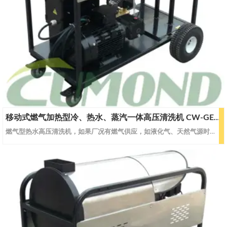
移动式燃气加热型冷、热水、蒸汽一体高压清洗机 CW-GEWS25
燃气型热水高压清洗机，如果厂况有燃气供应，如液化气、天然气源时，可选择燃气型清洗设备。 洁净环保， 保证了最低的燃烧排放，最低廉的使用成本以及最少的维护成本。移动式燃气加热型冷、热水、蒸汽高压清洗机。型号CW-GEWS25CW-GEWS30CW-GEWS40蒸汽蒸汽流量L/H108108120蒸汽压力Bar/Mpa35/3.535/3.535/3.5蒸汽温度℃145-185145-185145-1