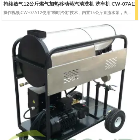
持续放气12公斤燃气加热移动蒸汽清洗机 洗车机 CW-07A12
操作视频:CW-07A12使用“瞬时汽化”技术，内置15公斤直流水泵，火力可调，干湿可调，持续放气12公斤，具有傻瓜电控、即热式、模块化设计、熄火保护等特点，结合中国的国情不断完善，百炼成钢，行业通杀。CW-07A12持续放气12公斤，持续放气12公斤喷枪带扳机，压力较CW-07A20略小，适合南方地区使用，更省煤气。CW-07A12特点：1、内置15公斤直流水泵，持续放气12公斤。2、无锅炉设计