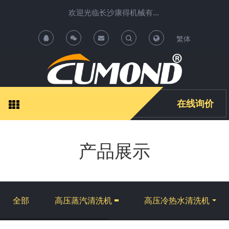
欢迎光临长沙康得机械有限公司清洗机项目运营中心 !
繁体
T
T
o
o
g
g
在线询价
g
g
产品展示
l
l
e
e
S
S
全部
高压蒸汽清洗机
高压冷热水清洗机
e
e