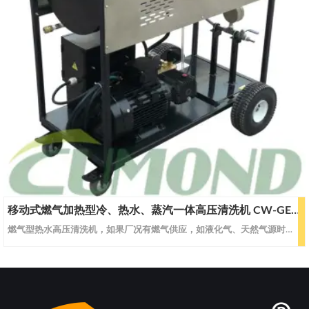
移动式燃气加热型冷、热水、蒸汽一体高压清洗机 CW-GEWS30
燃气型热水高压清洗机，如果厂况有燃气供应，如液化气、天然气源时，可选择燃气型清洗设备。 洁净环保， 保证了最低的燃烧排放，最低廉的使用成本以及最少的维护成本。移动式燃气加热型冷、热水、蒸汽高压清洗机。型号CW-GEWS25CW-GEWS30CW-GEWS40蒸汽蒸汽流量L/H108108120蒸汽压力Bar/Mpa35/3.535/3.535/3.5蒸汽温度℃145-185145-185145-1