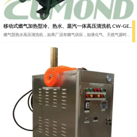
移动式燃气加热型冷、热水、蒸汽一体高压清洗机 CW-GEWS40
燃气型热水高压清洗机，如果厂况有燃气供应，如液化气、天然气源时，可选择燃气型清洗设备。 洁净环保， 保证了最低的燃烧排放，最低廉的使用成本以及最少的维护成本。移动式燃气加热型冷、热水、蒸汽高压清洗机。型号CW-GEWS25CW-GEWS30CW-GEWS40蒸汽蒸汽流量L/H108108120蒸汽压力Bar/Mpa35/3.535/3.535/3.5蒸汽温度℃145-185145-185145-1