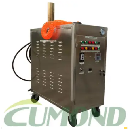
a
a
r
r
c
c
h
h