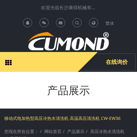
欢迎光临长沙康得机械有限公司清洗机项目运营中心 !
繁体
T
T
o
o
g
g
在线询价
g
g
产品展示
l
l
e
e
S
S
移动式电加热型高压冷热水清洗机 高温高压清洗机 CW-EW36
您现在所在位置：
网站首页
产品展示
高压冷热水清洗机
e
e