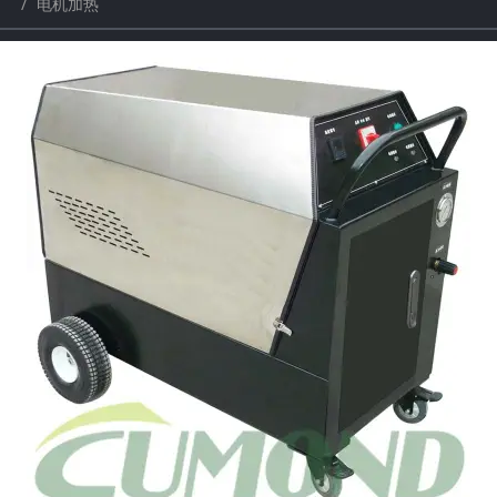
电机加热
a
a
r
r
c
c
h
h