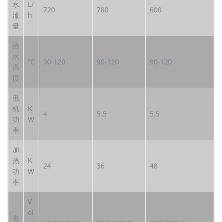
水
L/
720
780
600
流
h
量
热
水
℃
90-120
90-120
90-120
温
度
电
机
K
4
5.5
5.5
功
W
率
加
热
K
24
36
48
功
W
率
V
ol
电