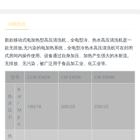
详细信息
新款移动式电加热型高压清洗机，全电型冷、热水高压清洗机是一
款无排放,无污染的电加热系统，全电型冷热水高压清洗机可在封闭
式房间内操作使用。设备通过自身加压、加热产生强大的水射流。
无排放、无污染，被广泛用于食品加工业、化工业等。
型号
CCW-EW24
CW-EW36
CW-EW48
B
热
ar
水
/
180/18
200/20
250/25
压
M
力
p
a
热