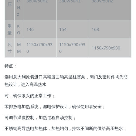
t/
380V/50HZ
380V/50HZ
380V/50HZ
压
H
z
重
K
146
154
168
量
G
尺
M
1150x790x93
1150x790x93
1150x790x930
寸
M
0
0
特点：
选用意大利原装进口高精度曲轴高温柱塞泵，阀门及密封件均为防
热设计 , 进入高温热水
时，确保泵头的正常工作；
零排放电加热系统，漏电保护设计 , 确保使用者安全；
可调节温度控制，加热过程自动控制；
不锈钢高导热电加热体，加热均匀 , 持续不间断的供给高压热水；