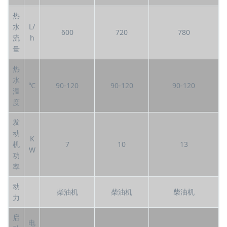
热
水
L/
600
720
780
流
h
量
热
水
℃
90-120
90-120
90-120
温
度
发
动
K
机
7
10
13
W
功
率
动
柴油机
柴油机
柴油机
力
启
电