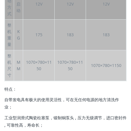
动
启
12V
12V
12V
方
动
式
整
机
K
175
183
183
重
G
量
整
机
M
1070×780×11
1070×780×11
1070×780×1150
尺
M
50
50
寸
特点：
自带发电具有极大的使用灵活性，可在无任何电源的地方清洗作
业；
工业型润滑式陶瓷柱塞泵，锻制铜泵头 , 压力无级调节，进口密封件
, 可靠性高，寿命长；