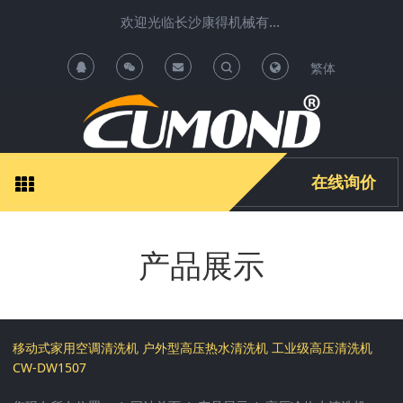
欢迎光临长沙康得机械有限公司清洗机项目运营中心 !
繁体
T
T
o
o
g
g
在线询价
g
g
产品展示
l
l
e
e
S
S
移动式家用空调清洗机 户外型高压热水清洗机 工业级高压清洗机
CW-DW1507
e
e