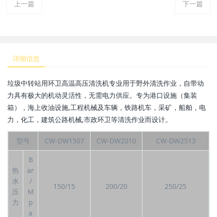
上一篇
下一篇
详细信息
垃圾中转站用环卫高温高压清洗机专业用于野外清洗作业，自带动
力具有极大的机动灵活性，无需电力供应。专为港口设施（集装
箱），海上收油设施,工程机械及车辆，铁路机车，采矿，船舶，电
力，化工，建筑公路机械,市政环卫等清洗作业而设计。
型号
CW-DW1507
CW-DW2010
CW-DW2513
B
热
ar
水
/
150/15
200/20
250/25
压
M
力
p
a