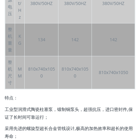
t/
380V/50HZ
380V/50HZ
380V/50HZ
电
H
压
z
整
机
K
134
142
142
重
G
量
整
机
M
810x740x105
810x740x105
810x740x1050
尺
M
0
0
寸
特点：
工业型润滑式陶瓷柱塞泵，锻制铜泵头，超强抗压，进口密封件,保
证了长时间可靠运行；
采用先进的螺旋型超长合金管线设计,极高的加热效率和超长的使用
寿命；