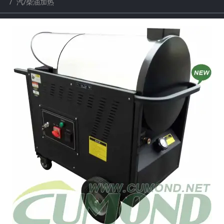
汽/柴油加热
a
a
r
r
c
c
h
h