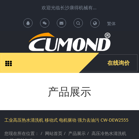
欢迎光临长沙康得机械有限公司清洗机项目运营中心 !
繁体
T
T
o
o
g
g
在线询价
g
g
产品展示
l
l
e
e
S
S
工业高压热水清洗机 移动式 电机驱动 强力去油污 CW-DEW2555
您现在所在位置：
网站首页
产品展示
高压冷热水清洗机
e
e