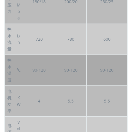
180/18
200/20
250/25
压
M
力
p
a
热
水
L/
720
780
600
流
h
量
热
水
℃
90-120
90-120
90-120
温
度
电
机
K
4
5.5
5.5
功
W
率
V
电
ol
源