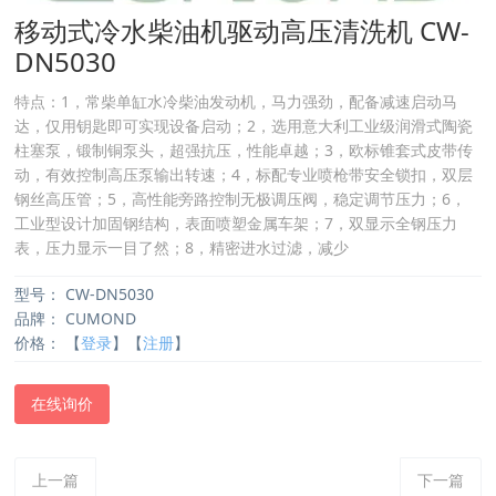
移动式冷水柴油机驱动高压清洗机 CW-
DN5030
特点：1，常柴单缸水冷柴油发动机，马力强劲，配备减速启动马
达，仅用钥匙即可实现设备启动；2，选用意大利工业级润滑式陶瓷
柱塞泵，锻制铜泵头，超强抗压，性能卓越；3，欧标锥套式皮带传
动，有效控制高压泵输出转速；4，标配专业喷枪带安全锁扣，双层
钢丝高压管；5，高性能旁路控制无极调压阀，稳定调节压力；6，
工业型设计加固钢结构，表面喷塑金属车架；7，双显示全钢压力
表，压力显示一目了然；8，精密进水过滤，减少
型号：
CW-DN5030
品牌：
CUMOND
价格：
【
登录
】【
注册
】
在线询价
上一篇
下一篇