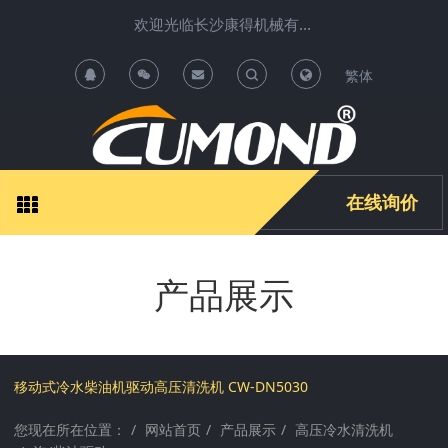
欢迎光临长沙康得机械有限公司清洗机项目运营中心 !
繁体
T
T
o
o
g
g
在线询价
g
g
产品展示
l
l
e
e
S
S
移动式冷水柴油机驱动高压清洗机 CW-DN5030
您现在所在位置：
网站首页
产品展示
高压冷水清洗机
e
e