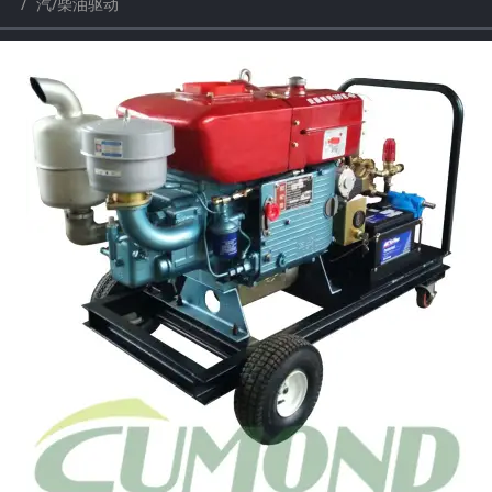
汽/柴油驱动
a
a
r
r
c
c
h
h