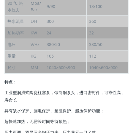
80 ℃ 热
Mpa/
9/90
13/100
水压力
Bar
热水流量
L/H
300
360
加热功率
KW
24
32
电压
V/Hz
380/50
380/50
重量
KG
105
112
尺寸
MM
1040×600×900
1040×600×900
特点：
工业型润滑式陶瓷柱塞泵，锻制铜泵头，进口密封件，可靠性高，
寿命长；
具有缺水保护、漏电保护、超温保护、超压保护功能；
超快速加热，无需长时间等待预热；
压力可调，双显示全钢压力表，压力显示一目了然；