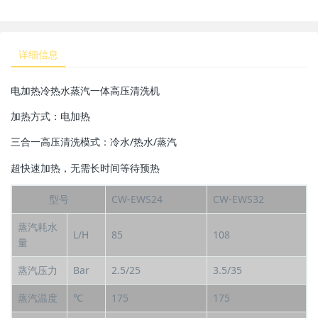
详细信息
电加热冷热水蒸汽一体高压清洗机
加热方式：电加热
三合一高压清洗模式：冷水/热水/蒸汽
超快速加热，无需长时间等待预热
型号
CW-EWS24
CW-EWS32
蒸汽耗水
L/H
85
108
量
蒸汽压力
Bar
2.5/25
3.5/35
蒸汽温度
℃
175
175