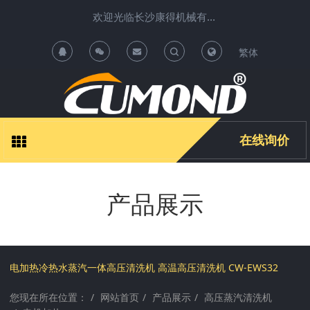
欢迎光临长沙康得机械有限公司清洗机项目运营中心 !
繁体
T
T
o
o
g
g
在线询价
g
g
产品展示
l
l
e
e
S
S
电加热冷热水蒸汽一体高压清洗机 高温高压清洗机 CW-EWS32
您现在所在位置：
网站首页
产品展示
高压蒸汽清洗机
e
e