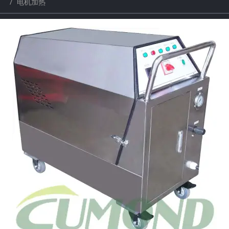
电机加热
a
a
r
r
c
c
h
h