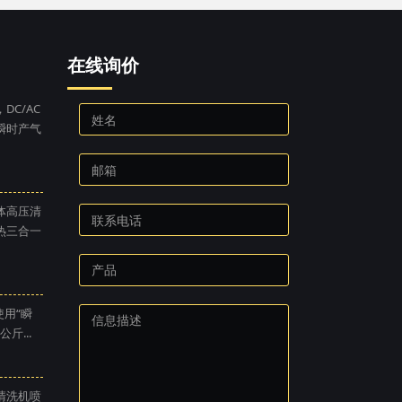
在线询价
DC/AC
瞬时产气
体高压清
热三合一
使用“瞬
斤...
清洗机喷