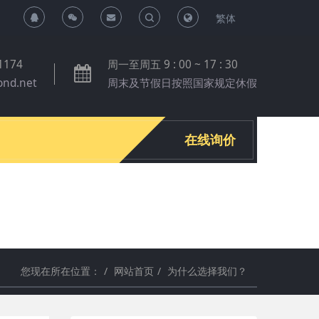
繁体
T
T
o
o
1174
周一至周五 9 : 00 ~ 17 : 30
ond.net
周末及节假日按照国家规定休假
g
g
g
g
在线询价
l
l
e
e
S
S
您现在所在位置：
网站首页
为什么选择我们？
e
e
a
a