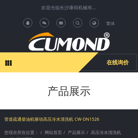
欢迎光临长沙康得机械有限公司清洗机项目运营中心 !
繁体
T
T
o
o
g
g
在线询价
g
g
产品展示
l
l
e
e
S
S
管道疏通柴油机驱动高压冷水清洗机 CW-DN1526
您现在所在位置：
网站首页
产品展示
高压冷水清洗机
e
e