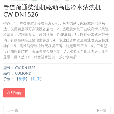
管道疏通柴油机驱动高压冷水清洗机
CW-DN1526
特点：1，常柴单缸水冷柴油发动机，马力强劲，配备减速启动马
达，仅用钥匙即可实现设备启动；2，选用意大利工业级润滑式陶瓷
柱塞泵，锻制铜泵头，超强抗压，性能卓越；3，欧标锥套式皮带传
动，有效控制高压泵输出转速；4，专业自进型管道疏通喷头及标准
辅件；5，高性能旁路控制无极调压阀，稳定调节压力；6，工业型
设计加固钢结构，表面喷塑金属车架；7，双显示全钢压力表，压力
显示一目了然；8，精密进水过滤，减少水杂质
型号：
CW-DN1526
品牌：
CUMOND
价格：
【
登录
】【
注册
】
在线询价
上一篇
下一篇