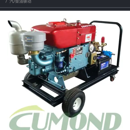
汽/柴油驱动
a
a
r
r
c
c
h
h