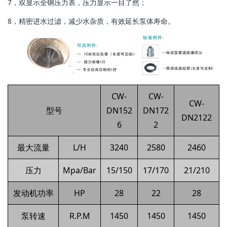
7，双显示全钢压力表，压力显示一目了然；
8，精密进水过滤，减少水杂质，有效延长泵体寿命。
CW-
CW-
CW-
型号
DN152
DN172
DN2122
6
2
最大流量
L/H
3240
2580
2460
压力
Mpa/Bar
15/150
17/170
21/210
发动机功率
HP
28
22
28
泵转速
R.P.M
1450
1450
1450