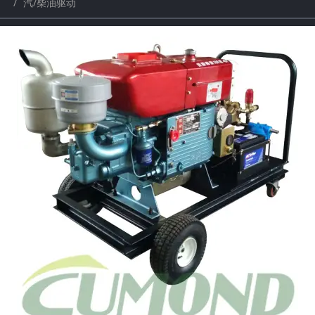
汽/柴油驱动
a
a
r
r
c
c
h
h