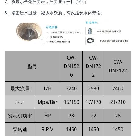
7，双显示全钢压力表，压力显示一目了然；
8，精密进水过滤，减少水杂质，有效延长泵体寿命。
CW-
CW-
CW-
型号
DN152
DN172
DN2122
6
2
最大流量
L/H
3240
2580
2460
压力
Mpa/Bar
15/150
17/170
21/210
发动机功率
HP
28
22
28
泵转速
R.P.M
1450
1450
1450