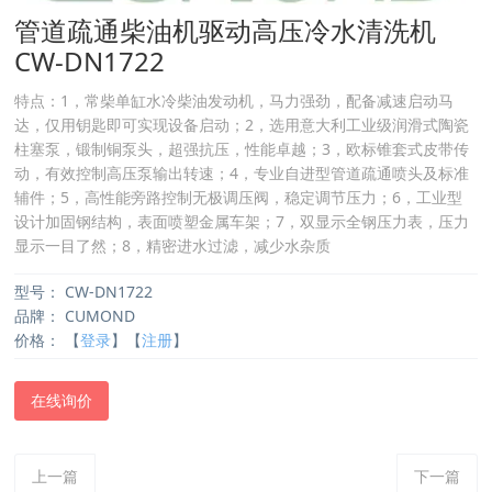
管道疏通柴油机驱动高压冷水清洗机
CW-DN1722
特点：1，常柴单缸水冷柴油发动机，马力强劲，配备减速启动马
达，仅用钥匙即可实现设备启动；2，选用意大利工业级润滑式陶瓷
柱塞泵，锻制铜泵头，超强抗压，性能卓越；3，欧标锥套式皮带传
动，有效控制高压泵输出转速；4，专业自进型管道疏通喷头及标准
辅件；5，高性能旁路控制无极调压阀，稳定调节压力；6，工业型
设计加固钢结构，表面喷塑金属车架；7，双显示全钢压力表，压力
显示一目了然；8，精密进水过滤，减少水杂质
型号：
CW-DN1722
品牌：
CUMOND
价格：
【
登录
】【
注册
】
在线询价
上一篇
下一篇