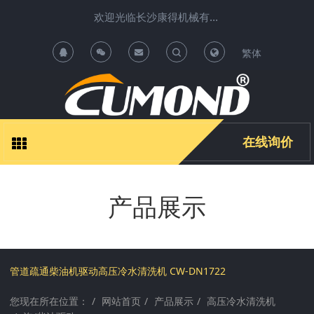
欢迎光临长沙康得机械有限公司清洗机项目运营中心 !
繁体
T
T
o
o
g
g
在线询价
g
g
产品展示
l
l
e
e
S
S
管道疏通柴油机驱动高压冷水清洗机 CW-DN1722
您现在所在位置：
网站首页
产品展示
高压冷水清洗机
e
e