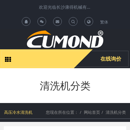
欢迎光临长沙康得机械有限公司清洗机项目运营中心 !
繁体
T
T
o
o
g
g
在线询价
g
g
清洗机分类
l
l
e
e
S
S
高压冷水清洗机
您现在所在位置：
网站首页
清洗机分类
e
e